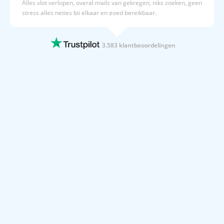
Alles vlot verlopen, overal mails van gekregen, niks zoeken, geen
stress alles netjes bij elkaar en goed bereikbaar.
24 JUNI 2026
overzichtelijk en duidelijk
3.583 klantbeoordelingen
overzichtelijk en duidelijk
24 JUNI 2026
Geen problemen tot nu,
Geen problemen tot nu,
24 JUNI 2026
Alles is heel vlot verlopen, voor herhaling
vatbaar
Alles is heel vlot
22 JUNI 2026
Zeer goede info.
Zeer goede info.
22 JUNI 2026