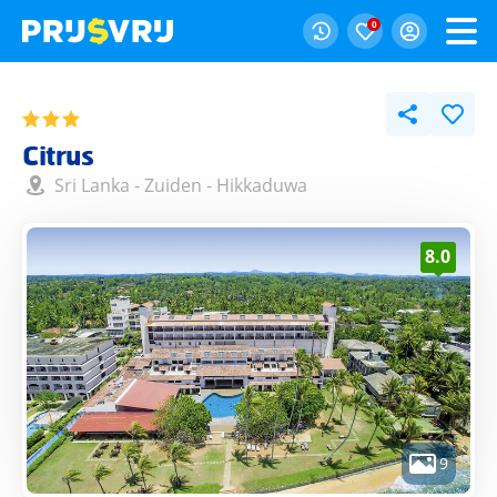
0
Citrus
Sri Lanka
-
Zuiden
-
Hikkaduwa
8.0
9