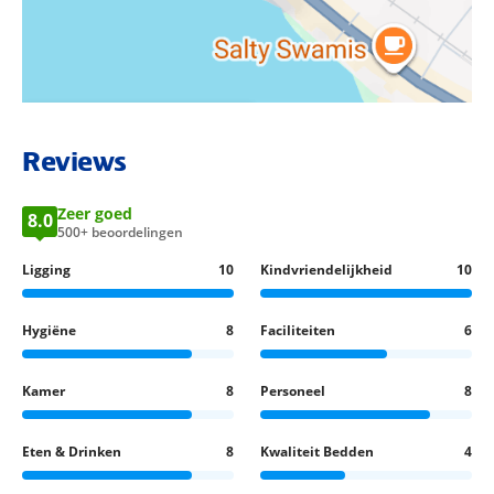
• Diverse watersporten (lokale aanbieders) tegen betaling
BEKIJK LOCATIE OP KAART
Reviews
Zeer goed
8.0
500+ beoordelingen
Ligging
10
Kindvriendelijkheid
10
Hygiëne
8
Faciliteiten
6
Kamer
8
Personeel
8
Eten & Drinken
8
Kwaliteit Bedden
4