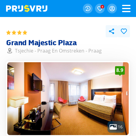
0
Grand Majestic Plaza
Tsjechie
-
Praag En Omstreken
-
Praag
8.9
16