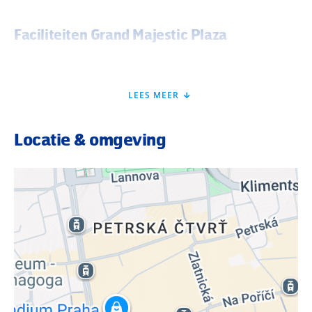
Faciliteiten Grand Majestic Plaza
Het hotel beschikt in totaal over 196 kamers waarvan 6
suites. Tot de algemene voorzieningen behoren onder
LEES MEER
andere een 24-uursreceptie, een ruime lobby, gratis WiFi,
een restaurant met terras en een lounge lobbybar. Verder
kun je tegen betaling gebruik maken van de wasservice. De
Locatie & omgeving
superior tweepersoonskamers zijn ongeveer 21 m2 en
voorzien van airco, WiFi, een tv, minibar, koffie- en
theefaciliteiten, huurkluis en een bureau met stoel. De
andere superior kamers hebben dezelfde voorzieningen
maar met een extra bed. Verblijf is op basis van logies &
ontbijt. Het ontbijt wordt geserveerd in buffetvorm.