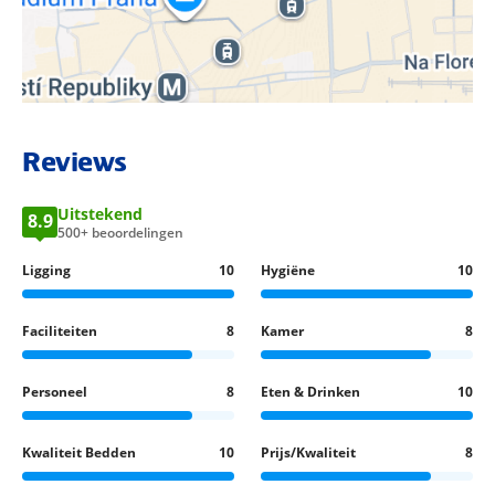
BEKIJK LOCATIE OP KAART
Reviews
Uitstekend
8.9
500+ beoordelingen
Ligging
10
Hygiëne
10
Faciliteiten
8
Kamer
8
Personeel
8
Eten & Drinken
10
Kwaliteit Bedden
10
Prijs/Kwaliteit
8