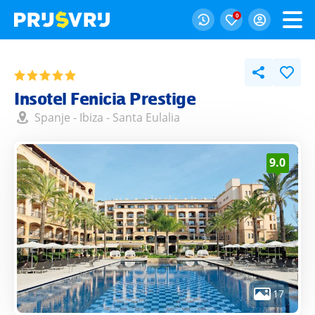
0
Insotel Fenicia Prestige
Spanje
-
Ibiza
-
Santa Eulalia
9.0
17